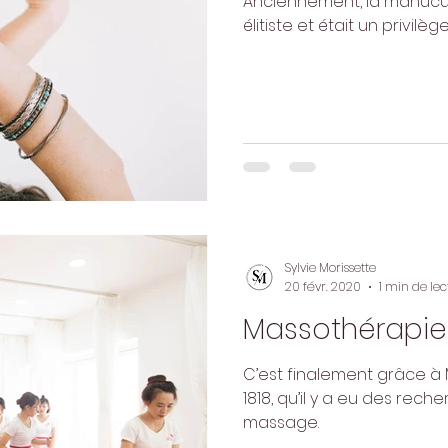
Anciennement, la manucur
élitiste et était un privilège
Sylvie Morissette
20 févr. 2020
1 min de lec
Massothérapie
C’est finalement grâce à M
1818, qu’il y a eu des rec
massage.