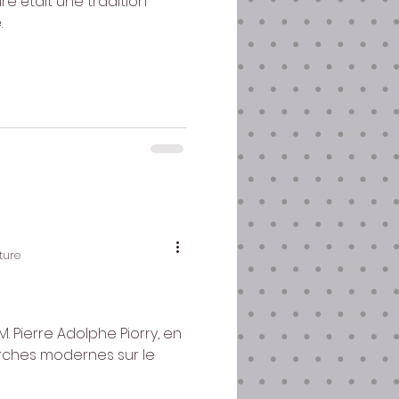
e était une tradition
.
ture
. Pierre Adolphe Piorry, en
herches modernes sur le