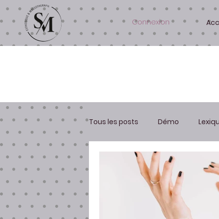
Connexion
Acc
BLOGUE
Tous les posts
Démo
Lexiq