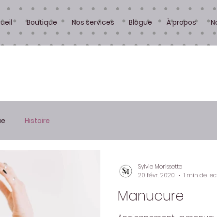
ueil
Boutique
Nos services
Blogue
À propos
N
ue
Histoire
Sylvie Morissette
20 févr. 2020
1 min de lec
Manucure