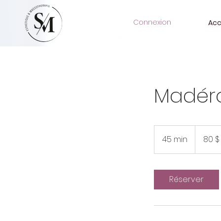
Connexion
Acc
Madéro
80 dollars
canadiens
45 min
4
80 $
5
m
i
Réserver
n