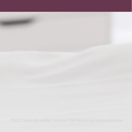
© 2022 Sylvie Morissette, Créé par ZAB Gestion de Réseaux Sociaux.