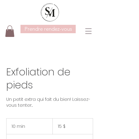
Prendre rendez-vous
Exfoliation de
pieds
Un petit extra qui fait du bien! Laissez-
vous tenter...
15 dollars
canadiens
10 min
1
15 $
0
m