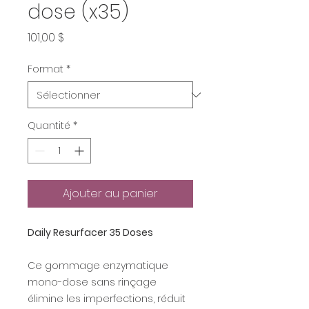
dose (x35)
Prix
101,00 $
Format
*
Quantité
*
Ajouter au panier
Daily Resurfacer 35 Doses
Ce gommage enzymatique
mono-dose sans rinçage
élimine les imperfections, réduit