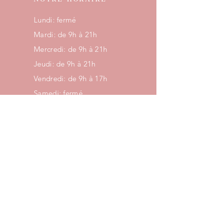
Lundi: fermé
Mardi: de 9h à 21h
Mercredi: de 9h à 21h
Jeudi: de 9h à 21h
Vendredi: de 9h à 17h
Samedi: fermé
Dimanche: fermé
NOUS CONTACTER
418.563.8180
sylviemorissette.rdv@gmail.com