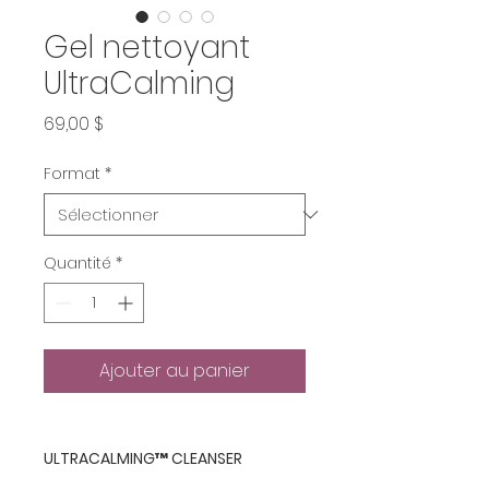
Gel nettoyant
UltraCalming
Prix
69,00 $
Format
*
Quantité
*
Ajouter au panier
ULTRACALMING™ CLEANSER