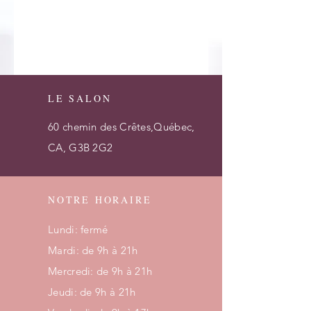
LE SALON
60 chemin des Crêtes,Québec,
CA, G3B 2G2
NOTRE HORAIRE
Lundi: fermé
Mardi: de 9h à 21h
Mercredi: de 9h à 21h
Jeudi: de 9h à 21h